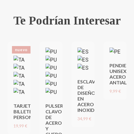
Te Podrían Interesar
nuevo
PENDIENT
UNISEX
ACERO
ESCLAVA
ANTIALÉR
DE
9,99 €
DISEÑO
EN
ACERO
TARJETERO
PULSERA
INOXIDABLE
BILLETERA
CLAVO
PERSONALIZADO
DE
34,99 €
ACERO
19,99 €
Y