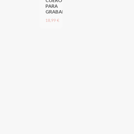
CUERO
PARA
GRABAR
18,99 €
PULSERA ESLABONES DE DISEÑO
PULSERA ESLABONES DE DISEÑO
Acero inoxidable